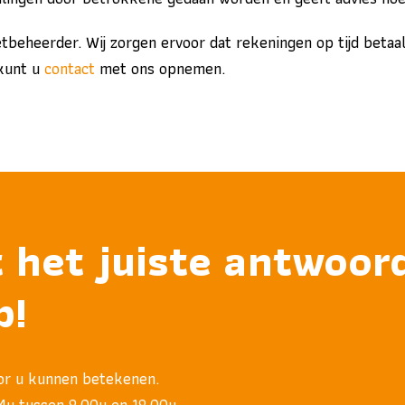
beheerder. Wij zorgen ervoor dat rekeningen op tijd betaal
 kunt u
contact
met ons opnemen.
t het juiste antwoo
p!
or u kunnen betekenen.
u tussen 8.00u en 18.00u.