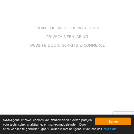
SAAM THUISBEGELEIDING © 2026
PRIVACY VERKLARING
WEBSITE DOOR:
GERRITS E-COMMERCE
SAAM gebruikt zowel cookies van zichzelf als van derde partijen
Sluiten
voor technische, analytische, en marketingdoeleinden. Door
onze website te gebruiken, gaat u akkoord met het gebruik van cookies.
Meer info