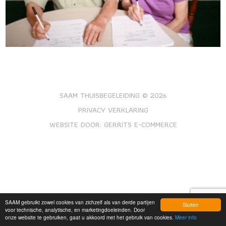
SAAM THUISBEGELEIDING © 2026
PRIVACY VERKLARING
WEBSITE DOOR:
GERRITS E-COMMERCE
SAAM gebruikt zowel cookies van zichzelf als van derde partijen
Sluiten
voor technische, analytische, en marketingdoeleinden. Door
onze website te gebruiken, gaat u akkoord met het gebruik van cookies.
Meer info